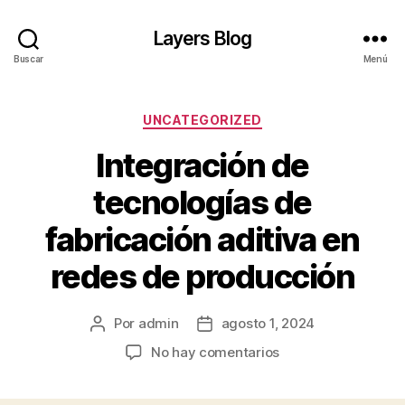
Layers Blog
Buscar
Menú
Categorías
UNCATEGORIZED
Integración de
tecnologías de
fabricación aditiva en
redes de producción
Por
admin
agosto 1, 2024
Autor
Fecha
de
de
en
No hay comentarios
la
la
Integración
entrada
entrada
de